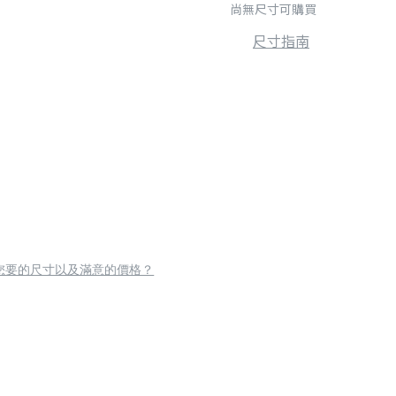
尚無尺寸可購買
尺寸指南
您要的尺寸以及滿意的價格？