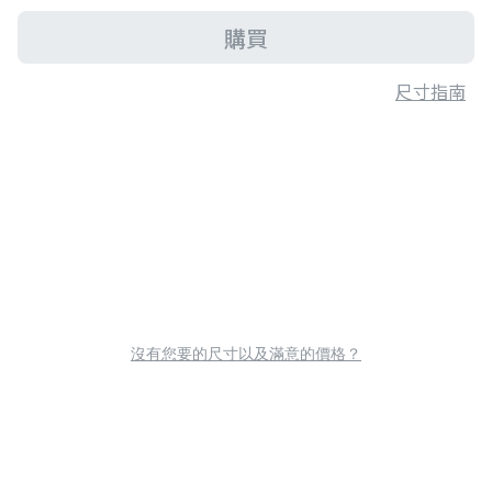
購買
尺寸指南
沒有您要的尺寸以及滿意的價格？