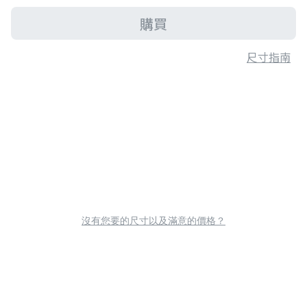
購買
尺寸指南
沒有您要的尺寸以及滿意的價格？