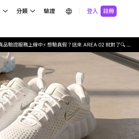
牌
分類
驗證
登入
註冊
真品驗證服務上線中⚡ 想驗真假？送來 AREA 02 就對了🔍 專
業驗證團隊、層層檢測流程，讓每雙鞋都回歸最真實的樣子。