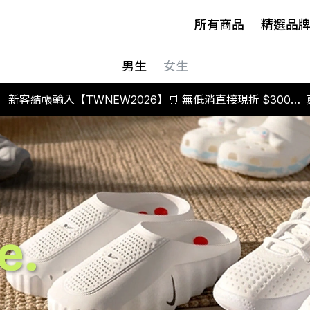
所有商品
精選品
男生
女生
新客結帳輸入【TWNEW2026】🛒 無低消直接現折 $300，
想買哪雙就從現在開始。