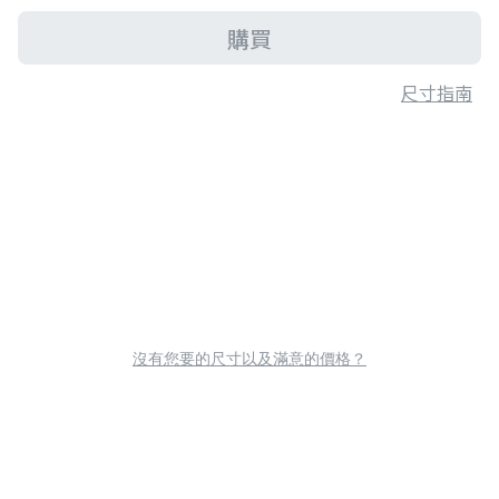
購買
尺寸指南
沒有您要的尺寸以及滿意的價格？