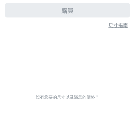
購買
尺寸指南
沒有您要的尺寸以及滿意的價格？