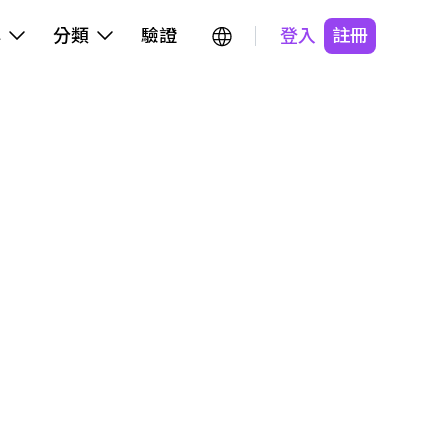
牌
分類
驗證
登入
註冊