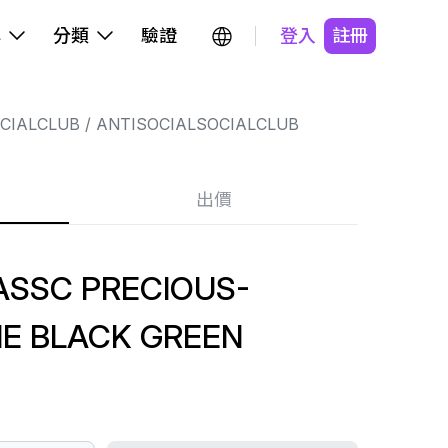
牌
分類
驗證
登入
註冊
CIALCLUB
ANTISOCIALSOCIALCLUB
出價
ASSC PRECIOUS-
IE BLACK GREEN