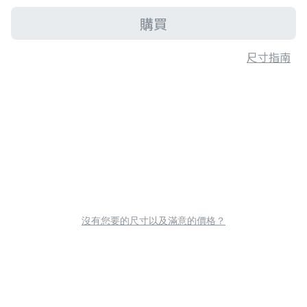
購買
尺寸指南
沒有您要的尺寸以及滿意的價格？