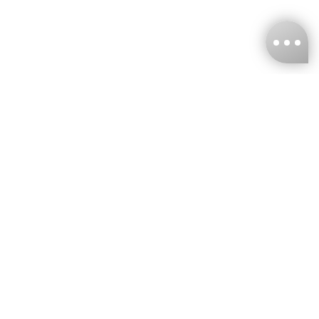
台灣娜克阜股份有限公司
統編
：55861636
聯絡我們