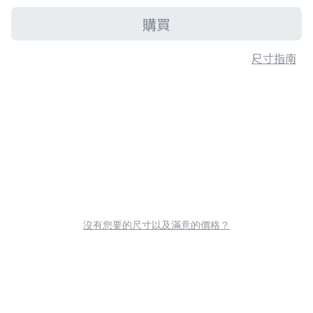
購買
尺寸指南
沒有您要的尺寸以及滿意的價格？