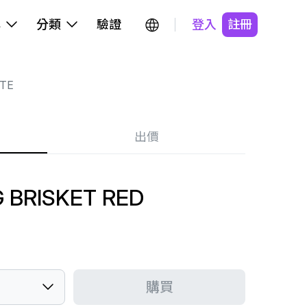
牌
分類
驗證
登入
註冊
YTE
出價
G BRISKET RED
購買