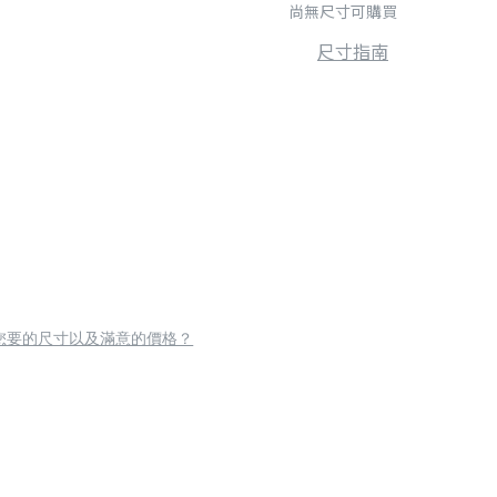
尚無尺寸可購買
尺寸指南
您要的尺寸以及滿意的價格？