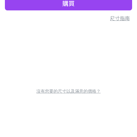
購買
尺寸指南
沒有您要的尺寸以及滿意的價格？