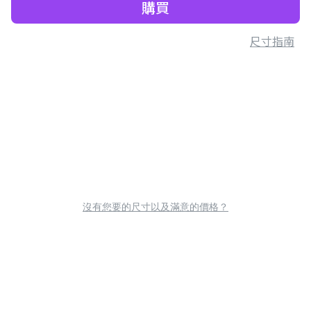
購買
尺寸指南
沒有您要的尺寸以及滿意的價格？