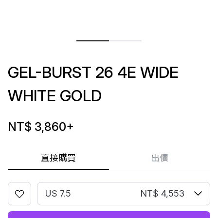
GEL-BURST 26 4E WIDE
WHITE GOLD
NT$ 3,860
+
直接購買
出價
US 7.5
NT$ 4,553