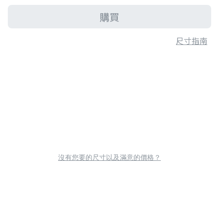
購買
尺寸指南
沒有您要的尺寸以及滿意的價格？