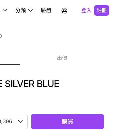
牌
分類
驗證
登入
註冊
0
出價
E SILVER BLUE
購買
8,396