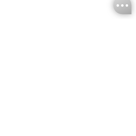
台灣娜克阜股份有限公司
統編
：55861636
聯絡我們
+886-2-2706-9977 (#19)