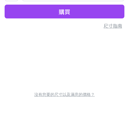
購買
尺寸指南
沒有您要的尺寸以及滿意的價格？