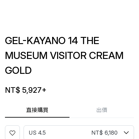
GEL-KAYANO 14 THE
MUSEUM VISITOR CREAM
GOLD
NT$ 5,927
+
直接購買
出價
US 4.5
NT$ 6,180