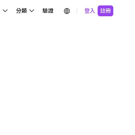
牌
分類
驗證
登入
註冊