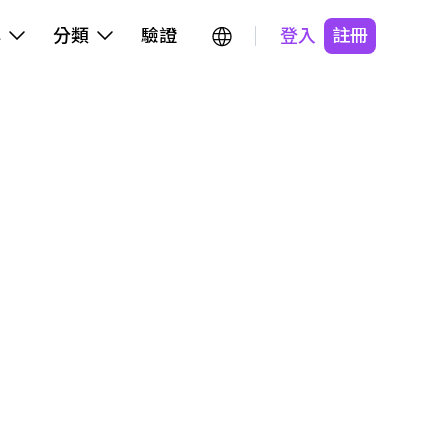
牌
分類
驗證
登入
註冊