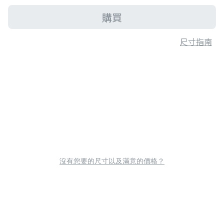
購買
尺寸指南
沒有您要的尺寸以及滿意的價格？