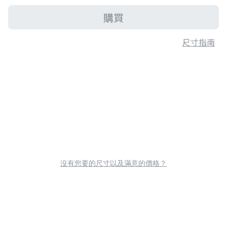
購買
尺寸指南
沒有您要的尺寸以及滿意的價格？