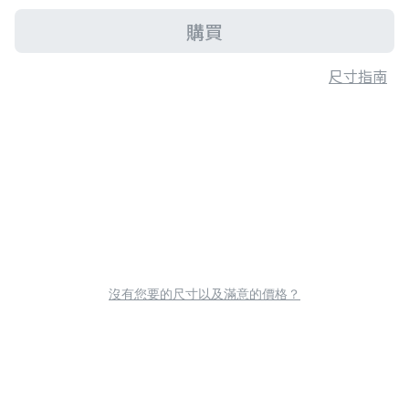
購買
尺寸指南
沒有您要的尺寸以及滿意的價格？