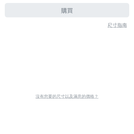
購買
尺寸指南
沒有您要的尺寸以及滿意的價格？