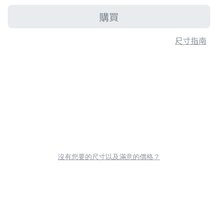
購買
尺寸指南
沒有您要的尺寸以及滿意的價格？