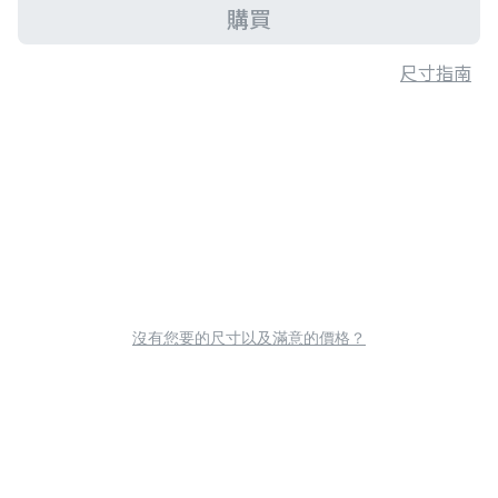
購買
尺寸指南
沒有您要的尺寸以及滿意的價格？