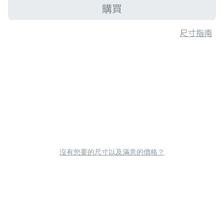
購買
尺寸指南
沒有您要的尺寸以及滿意的價格？