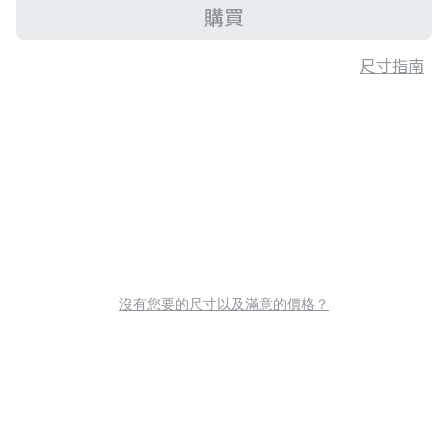
購買
尺寸指南
沒有您要的尺寸以及滿意的價格？