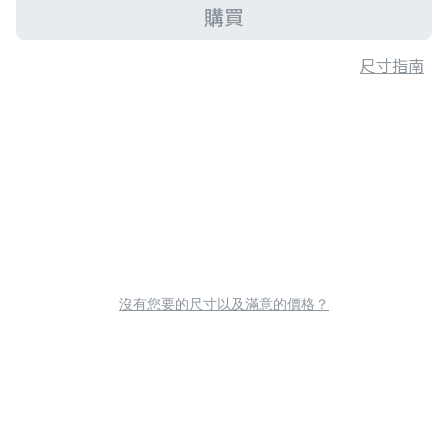
購買
尺寸指南
沒有您要的尺寸以及滿意的價格？