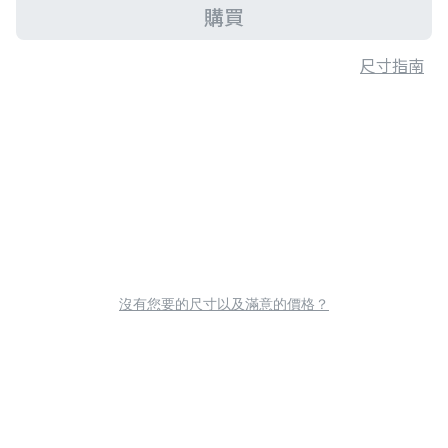
購買
尺寸指南
沒有您要的尺寸以及滿意的價格？