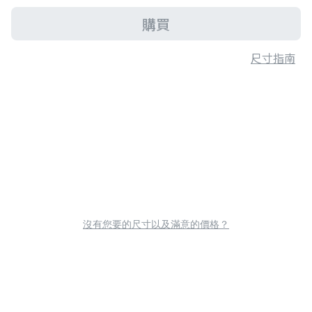
購買
尺寸指南
沒有您要的尺寸以及滿意的價格？