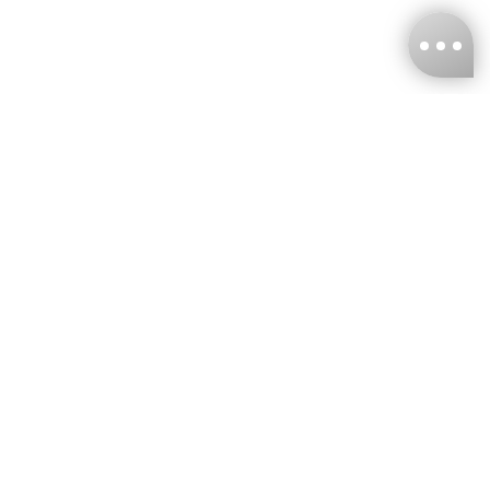
台灣娜克阜股份有限公司
統編
：55861636
聯絡我們
+886-2-2706-9977 (#19)