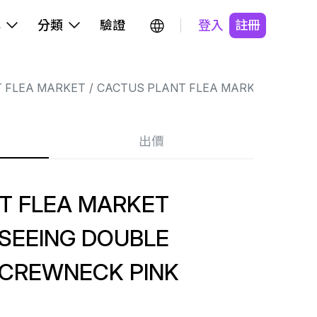
牌
分類
驗證
登入
註冊
 FLEA MARKET
CACTUS PLANT FLEA MARKET
出價
T FLEA MARKET
SEEING DOUBLE
CREWNECK PINK