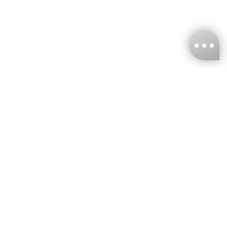
台灣娜克阜股份有限公司
統編
：55861636
聯絡我們