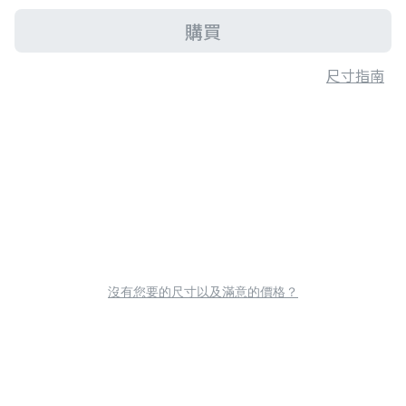
購買
尺寸指南
沒有您要的尺寸以及滿意的價格？