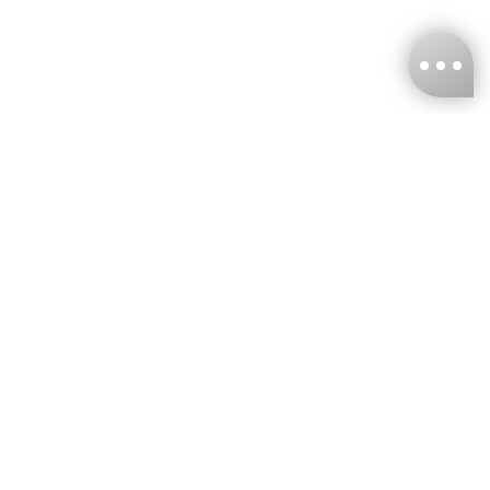
台灣娜克阜股份有限公司
統編
：55861636
聯絡我們