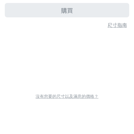
購買
尺寸指南
沒有您要的尺寸以及滿意的價格？