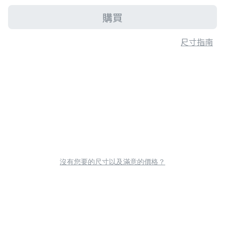
購買
尺寸指南
沒有您要的尺寸以及滿意的價格？