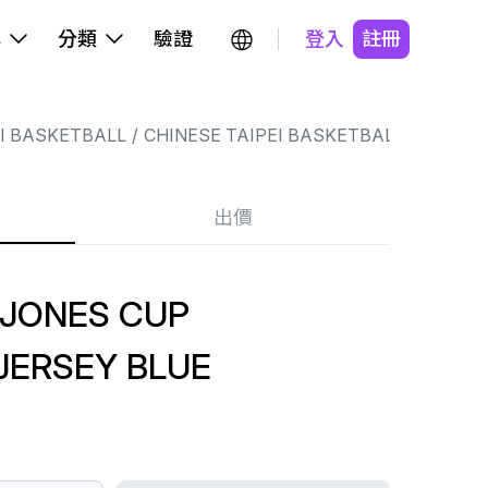
牌
分類
驗證
登入
註冊
EI BASKETBALL
CHINESE TAIPEI BASKETBALL
出價
 JONES CUP
JERSEY BLUE