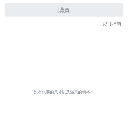
購買
尺寸指南
沒有您要的尺寸以及滿意的價格？