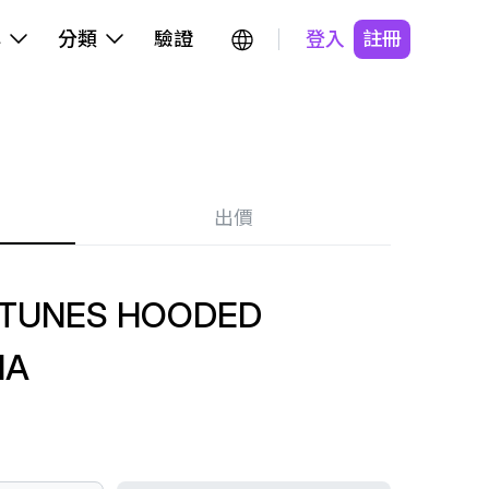
牌
分類
驗證
登入
註冊
出價
 TUNES HOODED
HA