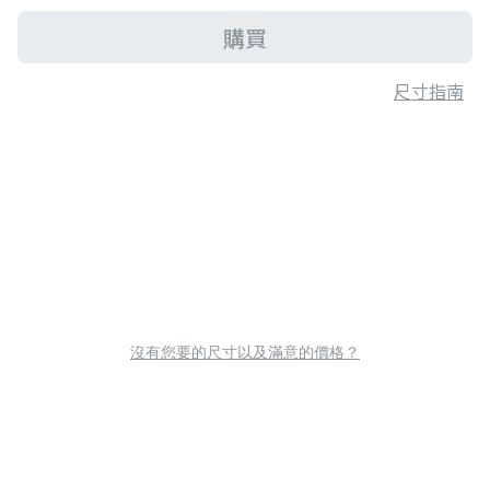
購買
尺寸指南
沒有您要的尺寸以及滿意的價格？