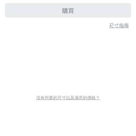
購買
尺寸指南
沒有您要的尺寸以及滿意的價格？