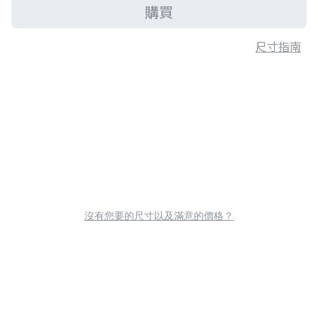
購買
尺寸指南
沒有您要的尺寸以及滿意的價格？