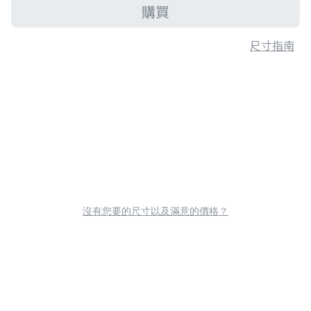
購買
尺寸指南
沒有您要的尺寸以及滿意的價格？