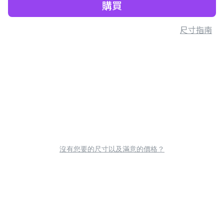
購買
尺寸指南
沒有您要的尺寸以及滿意的價格？