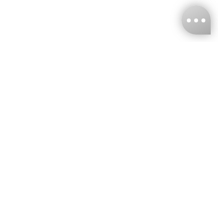
台灣娜克阜股份有限公司
統編
：55861636
聯絡我們
+886-2-2706-9977 (#19)