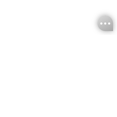
台灣娜克阜股份有限公司
統編
：55861636
聯絡我們