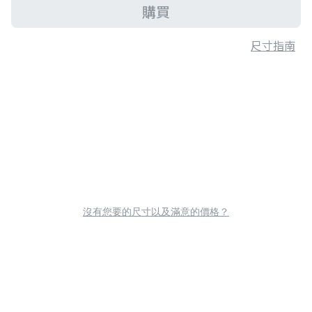
購買
尺寸指南
沒有您要的尺寸以及滿意的價格？