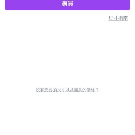
購買
尺寸指南
沒有您要的尺寸以及滿意的價格？