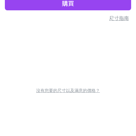
購買
尺寸指南
沒有您要的尺寸以及滿意的價格？